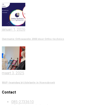
januari
1
, 2026
Overname Orthopaedie 2000 door Ortho-technics
maart
3
, 2025
WAP-teamdag bij Adelante in Hoensbroek
Contact
085-2733610