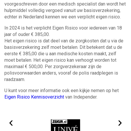
MAATWERK ORTHESEN
voorgeschreven door een medisch specialist dan wordt het
CONFECTIE ORTHESEN
hulpmiddel volledig vergoed vanuit uw basisverzekering,
SILVERRINGS
echter in Nederland kennen we een verplicht eigen risico.
SPORT ORTHESEN/PROTHESEN
ORTHOPEDISCH CORSET
In 2024 is het verplicht Eigen Risico voor iedereen van 18
STEUNZOLEN
jaar of ouder € 385,00.
EPITHESE
Het eigen risico is dat deel van de zorgkosten dat u via de
Vergoedingen
basisverzekering zelf moet betalen. Dit betekent dat u de
Informatie
eerste € 385,00 die u aan medische kosten maakt, zelf
NIEUWS
moet betalen. Het eigen risico kan verhoogt worden tot
ADELANTE & ORTHO-TECHNICS
maximaal € 500,00. Per zorgverzekeraar zijn de
SAMENWERKING
KLANTTEVREDENHEIDSONDERZOEK
polisvoorwaarden anders, vooraf de polis raadplegen is
KLACHTENREGELING
raadzaam.
U kunt voor meer informatie ook een kijkje nemen op het
Contact
Eigen Risico Kennisoverzicht
van Independer.