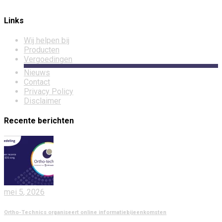
Links
Wij helpen bij
Producten
Vergoedingen
Nieuws
Contact
Privacy Policy
Disclaimer
Recente berichten
mei
5
, 2026
Ortho-Technics organiseert online informatiebijeenkomsten