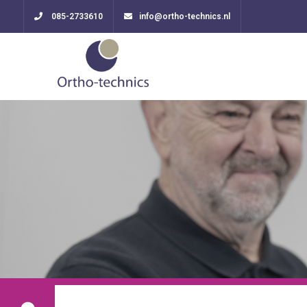
085-2733610
info@ortho-technics.nl