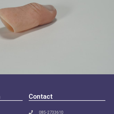
n
Contact
085-2733610