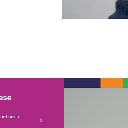
hese
tact met u