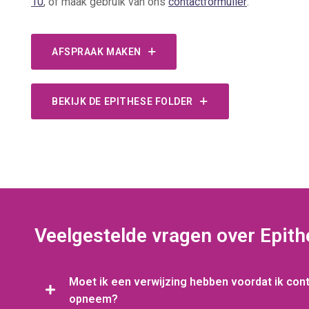
10
, of maak gebruik van ons
contactformulier
.
AFSPRAAK MAKEN
BEKIJK DE EPITHESE FOLDER
Veelgestelde vragen over Epit
Moet ik een verwijzing hebben voordat ik con
opneem?