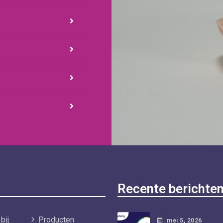
Recente berichte
bij
Producten
mei
5
, 2026