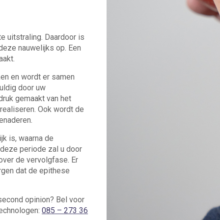
 uitstraling. Daardoor is
 deze nauwelijks op. Een
aakt.
en en wordt er samen
uldig door uw
druk gemaakt van het
ealiseren. Ook wordt de
benaderen.
jk is, waarna de
 deze periode zal u door
ver de vervolgfase. Er
rgen dat de epithese
second opinion? Bel voor
 technologen:
085 – 273 36