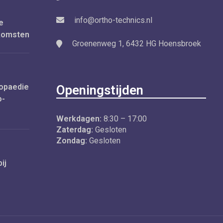
info@ortho-technics.nl
e
nkomsten
Groenenweg 1, 6432 HG Hoensbroek
opaedie
Openingstijden
o-
Werkdagen:
8:30 – 17:00
Zaterdag:
Gesloten
Zondag:
Gesloten
ij