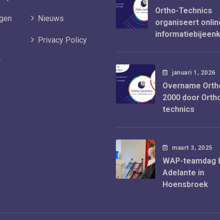
Ortho-Technics
gen
Nieuws
organiseert onlin
informatiebijee
Privacy Policy
r
januari
1
, 2026
Overname Orth
2000 door Orth
technics
maart
3
, 2025
WAP-teamdag b
Adelante in
Hoensbroek